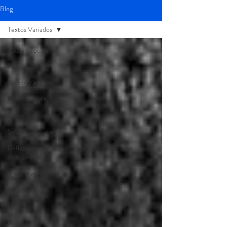
Blog
Textos Variados
Todos os posts
Poesias
Textos Variados
Redes Sociais
Filosofando
Sobre o escrever
Reflexões
Acadêmicas
Viagens e Passeios
prosa poética
conto
crônica