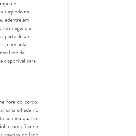
empo de 
o surgindo na 
 eu adentre em 
 na imagem, e 
faz parte de um 
ri, com aulas 
meu livro de 
 disponível para 
e fora do corpo. 
dar uma olhada no 
te ao meu quarto. 
nha cama fica no 
 gavetas do lado 