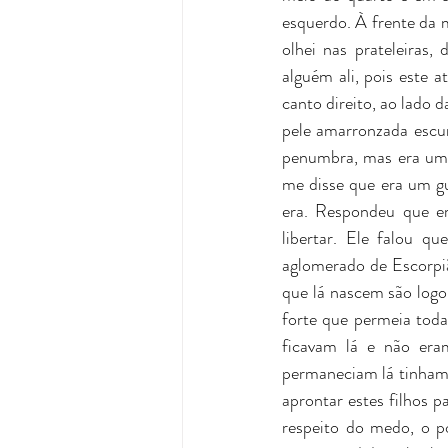
esquerdo. À frente da 
olhei nas prateleiras, 
alguém ali, pois este 
canto direito, ao lado 
pele amarronzada escur
penumbra, mas era um s
me disse que era um gu
era. Respondeu que er
libertar. Ele falou q
aglomerado de Escorpiã
que lá nascem são log
forte que permeia toda
ficavam lá e não era
permaneciam lá tinham o
aprontar estes filhos p
respeito do medo, o po