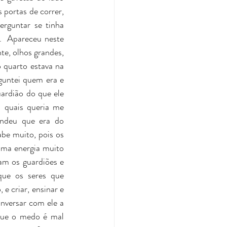
portas de correr, 
erguntar se tinha 
.  Apareceu neste 
te, olhos grandes, 
 quarto estava na 
untei quem era e 
ardião do que ele 
 quais queria me 
ondeu que era do 
be muito, pois os 
ma energia muito 
am os guardiões e 
ue os seres que 
 criar, ensinar e 
nversar com ele a 
que o medo é mal 