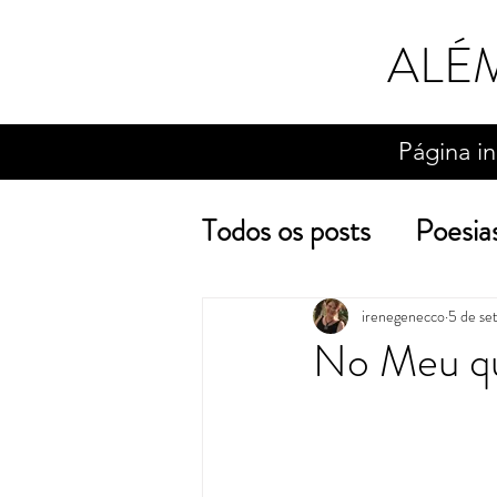
ALÉ
Página in
Todos os posts
Poesia
Sobre o escrever
irenegenecco
5 de se
No Meu q
conto
crônica