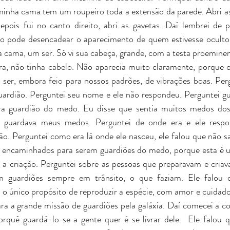
minha cama tem um roupeiro toda a extensão da parede. Abri as 
depois fui no canto direito, abri as gavetas. Daí lembrei de p
ato pode desencadear o aparecimento de quem estivesse oculto
da cama, um ser. Só vi sua cabeça, grande, com a testa proeminen
a, não tinha cabelo. Não aparecia muito claramente, porque o
er, embora feio para nossos padrões, de vibrações boas. Perg
ardião. Perguntei seu nome e ele não respondeu. Perguntei gu
a guardião do medo. Eu disse que sentia muitos medos dos
ue guardava meus medos. Perguntei de onde era e ele resp
o. Perguntei como era lá onde ele nasceu, ele falou que não sa
o encaminhados para serem guardiões do medo, porque esta é u
 a criação. Perguntei sobre as pessoas que preparavam e criav
m guardiões sempre em trânsito, o que faziam. Ele falou q
 único propósito de reproduzir a espécie, com amor e cuidado, e
ara a grande missão de guardiões pela galáxia. Daí comecei a co
rquê guardá-lo se a gente quer é se livrar dele.  Ele falou 