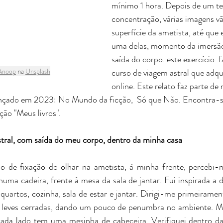
mínimo 1 hora. Depois de um t
concentração, várias imagens vã
superfície da ametista, até que
uma delas, momento da imersão
saída do corpo. este exercício  
Anoop
 na 
Unsplash
curso de viagem astral que adqui
online. Este relato faz parte de 
ançado em 2023: No Mundo da ficção,  Só que Não. Encontra-se
ção "Meus livros".
tral, com saída do meu corpo, dentro da minha casa
 de fixação do olhar na ametista, à minha frente, percebi-m
uma cadeira, frente à mesa da sala de jantar. Fui inspirada a 
uartos, cozinha, sala de estar e jantar. Dirigi-me primeiramen
s leves cerradas, dando um pouco de penumbra no ambiente. Mi
ada lado tem uma mesinha de cabeceira. Verifiquei dentro das