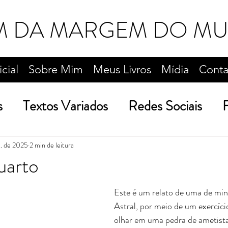
M DA MARGEM DO M
icial
Sobre Mim
Meus Livros
Mídia
Conta
s
Textos Variados
Redes Sociais
F
Reflexões Acadêmicas
Viagens e Passei
t. de 2025
2 min de leitura
uarto
Este é um relato de uma de min
Astral, por meio de um exercíci
olhar em uma pedra de ametista 