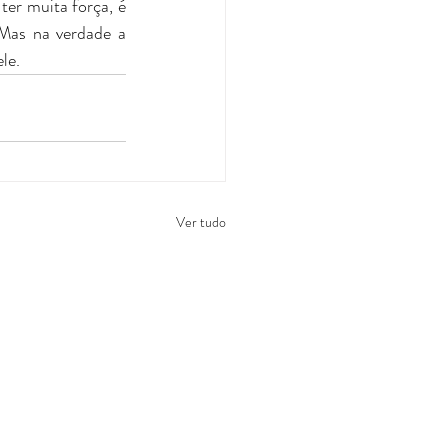
er muita força, é 
Mas na verdade a 
le.
Ver tudo