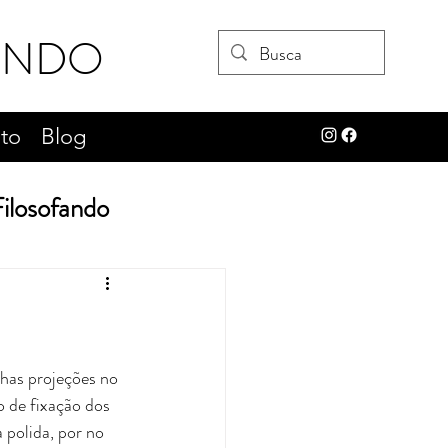
UNDO
to
Blog
ilosofando
os
prosa poética
has projeções no 
o de fixação dos 
polida, por no 