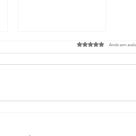
Avaliado com 0 de 5 estrela
Ainda sem avali
Diálogos de Plantão