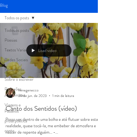
Blog
Todos os posts
Todos os posts
Poesias
Textos Variados
Load video
Redes Sociais
Filosofando
Sobre o escrever
Reflexões
irenegenecco
Acadêmicas
29 de jun. de 2023
1 min de leitura
Viagens e
Canto dos Sentidos (vídeo)
Passeios
Posso ver dentro de uma bolha e até flutuar sobre esta
prosa poética
realidade, quase tocá-la, me embeber de atmosfera e
conto
nascer de repente alguém... -...