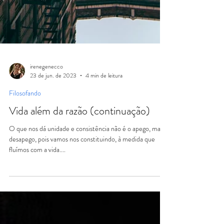
irenegenecco
23 de jun. de 2023
4 min de leitura
Filosofando
Vida além da razão (continuação)
O que nos dá unidade e consistência não é o apego, mas o
desapego, pois vamos nos constituindo, à medida que
fluímos com a vida....