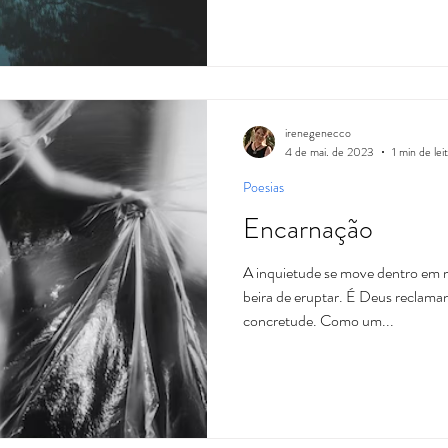
irenegenecco
4 de mai. de 2023
1 min de lei
Poesias
Encarnação
A inquietude se move dentro em 
beira de eruptar. É Deus reclama
concretude. Como um...