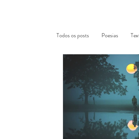
Todos os posts
Poesias
Tex
Reflexões Acadêmicas
Via