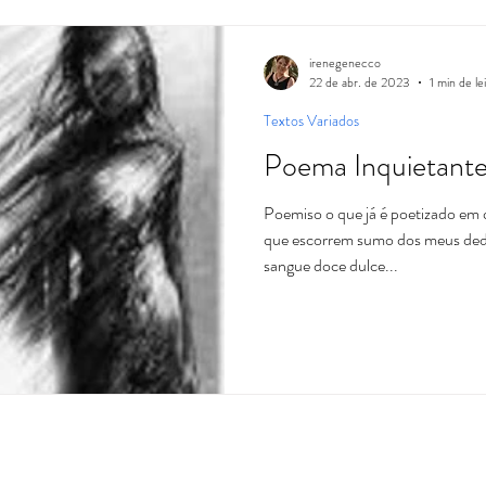
irenegenecco
22 de abr. de 2023
1 min de le
Textos Variados
Poema Inquietant
Poemiso o que já é poetizado em 
que escorrem sumo dos meus de
sangue doce dulce...