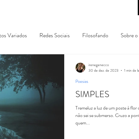
tos Variados
Redes Sociais
Filosofando
Sobre o 
gens e Passeios
prosa poética
conto
crônica
irenegenecco
30 de dez. de 2023
1 min de l
Poesias
SIMPLES
Tremeluz a luz de um poste à flor 
não sei se submerso. Cruzo a pont
quem...