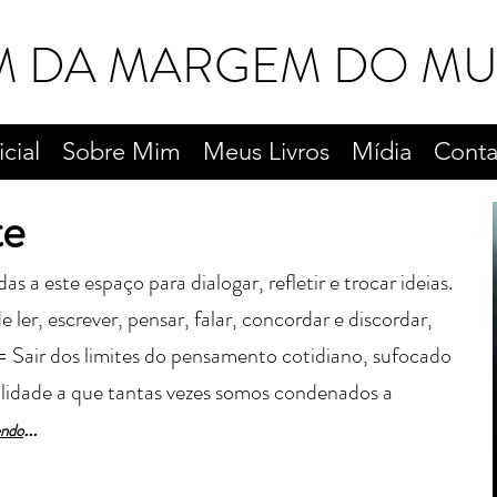
M DA MARGEM DO M
icial
Sobre Mim
Meus Livros
Mídia
Conta
te
a este espaço para dialogar, refletir e trocar ideias.
 ler, escrever, pensar, falar, concordar e discordar,
= Sair dos limites do pensamento cotidiano, sufocado
alidade a que tantas vezes somos condenados a
...
endo