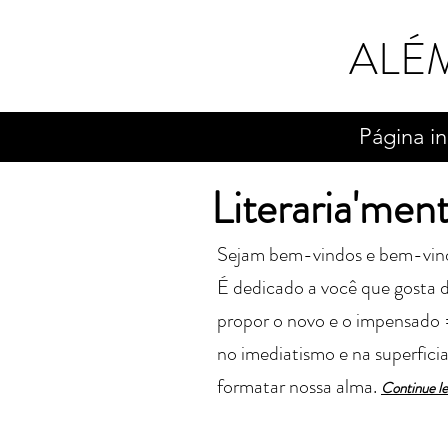
ALÉ
Página in
Literaria'men
Sejam bem-vindos e bem-vindas 
É dedicado a você que gosta de
propor o novo e o impensado 
no imediatismo e na superfici
formatar nossa alma.
Cont
in
ue l