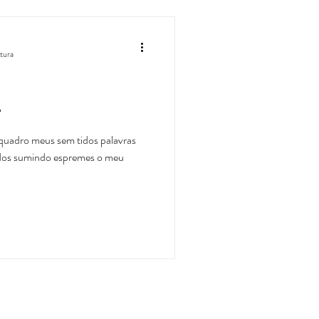
itura
e
quadro meus sem tidos palavras
dos sumindo espremes o meu