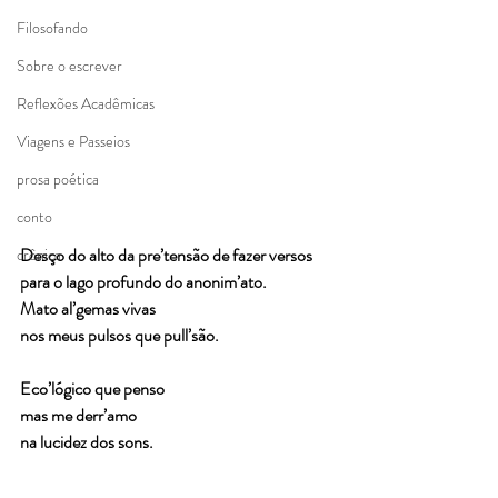
Filosofando
Sobre o escrever
Reflexões Acadêmicas
Viagens e Passeios
prosa poética
conto
Desço do alto da pre’tensão de fazer versos
crônica
para o lago profundo do anonim’ato.
Mato al’gemas vivas
nos meus pulsos que pull’são.
Eco’lógico que penso
mas me derr’amo
na lucidez dos sons.