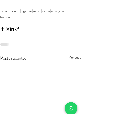
paz
anonimato
algemas
versos
verde
ecológico
Poesias
Posts recentes
Ver tudo