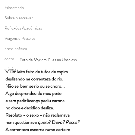
Filosofando
Sobre o escrever
Reflexões Acadêmicas
Viagens e Passeios
prosa poética
conto
Foto de Myriam Zilles na Unsplash
crônica
Vi um leito feito de tufos de capim 
deslizando na correnteza do rio. 
Não sei bem se rio ou se choro... 
Algo desprendeu do meu peito 
e sem pedir licença pediu carona 
no doce e decidido deslize. 
Resoluto - o seixo - não reclamava 
nem questionava 
quero
? D
evo? Posso? 
A correnteza escorria rumo certeiro 