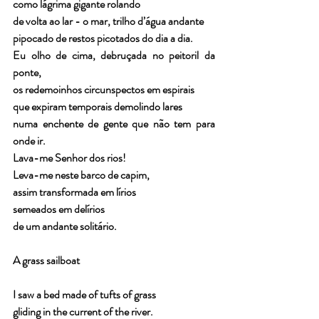
como lágrima gigante rolando 
de volta ao lar - o mar, trilho d’água andante 
pipocado de restos picotados do dia a dia. 
Eu olho de cima, debruçada no peitoril da 
ponte, 
os redemoinhos circunspectos em espirais 
que expiram temporais demolindo lares 
numa enchente de gente que não tem para 
onde ir. 
Lava-me Senhor dos rios! 
Leva-me neste barco de capim, 
assim transformada em lírios 
semeados em delírios 
de um andante solitário.
A grass sailboat
I saw a bed made of tufts of grass
gliding in the current of the river.