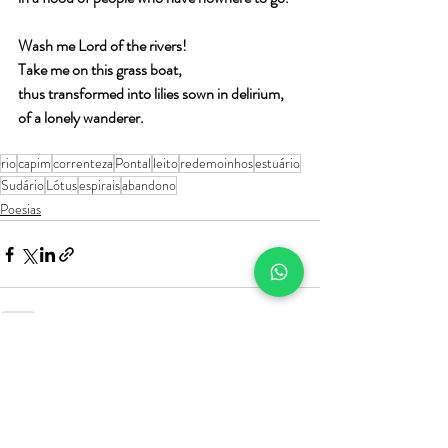
Wash me Lord of the rivers!
Take me on this grass boat,
thus transformed into lilies sown in delirium,
of a lonely wanderer.
rio
capim
correnteza
Pontal
leito
redemoinhos
estuário
Sudário
Lótus
espirais
abandono
Poesias
Posts recentes
Ver tudo