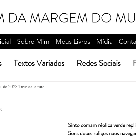
M DA MARGEM DO M
icial
Sobre Mim
Meus Livros
Mídia
Conta
s
Textos Variados
Redes Sociais
F
Reflexões Acadêmicas
Viagens e Passei
i. de 2023
1 min de leitura
23
Sinto comam réplica verde repli
Sons doces roliços naus naveg