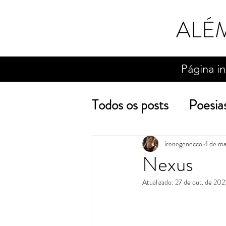
ALÉ
Página in
Todos os posts
Poesia
Sobre o escrever
irenegenecco
4 de ma
Nexus
conto
crônica
Atualizado:
27 de out. de 20