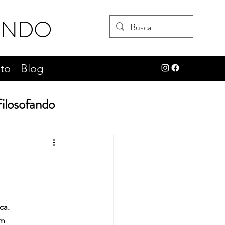
UNDO
to
Blog
ilosofando
os
prosa poética
ca. 
am