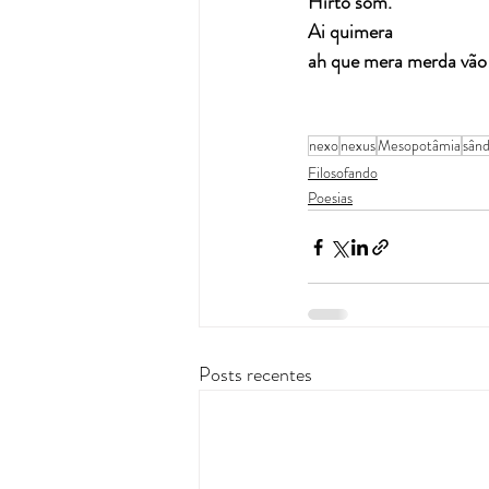
Hirto som.
Ai quimera
ah que mera merda vão
nexo
nexus
Mesopotâmia
sând
Filosofando
Poesias
Posts recentes