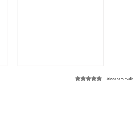
Avaliado com 0 de 5 estrela
Ainda sem avali
Com soantes