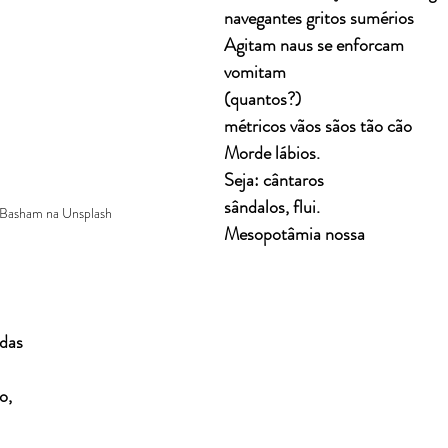
navegantes gritos sumérios
Agitam naus se enforcam
vomitam
(quantos?)
métricos vãos sãos tão cão
Morde lábios.
Seja: cântaros
sândalos, flui.
Basham na Unsplash
Mesopotâmia nossa
idas
o,