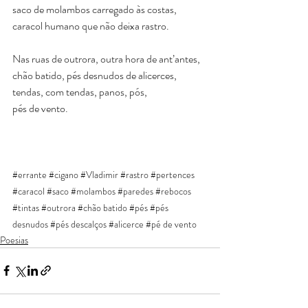
saco de molambos carregado às costas,
caracol humano que não deixa rastro.
Nas ruas de outrora, outra hora de ant’antes,
chão batido, pés desnudos de alicerces,
tendas, com tendas, panos, pós,
pés de vento.
#errante
#cigano
#Vladimir
#rastro
#pertences
#caracol
#saco
#molambos
#paredes
#rebocos
#tintas
#outrora
#chão
 batido 
#pés
#pés
desnudos 
#pés
 descalços 
#alicerce
#pé
 de vento
Poesias