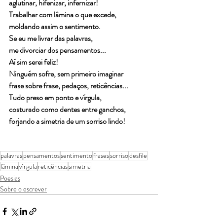
aglutinar, hifenizar, infernizar!
Trabalhar com lâmina o que excede,
moldando assim o sentimento.
Se eu me livrar das palavras, 
me divorciar dos pensamentos...
Aí sim serei feliz!
Ninguém sofre, sem primeiro imaginar
frase sobre frase, pedaços, reticências...
Tudo preso em ponto e vírgula,
costurado como dentes entre ganchos,
forjando a simetria de um sorriso lindo!
palavras
pensamentos
sentimento
frases
sorriso
desfile
lâmina
vírgula
reticências
simetria
Poesias
Sobre o escrever