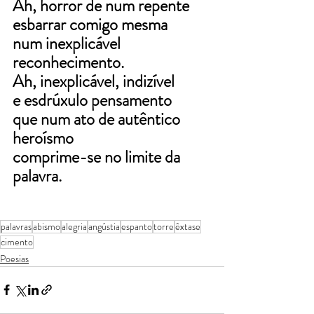
Ah, horror de num repente
esbarrar comigo mesma
num inexplicável 
reconhecimento.
Ah, inexplicável, indizível
e esdrúxulo pensamento
que num ato de autêntico 
heroísmo
comprime-se no limite da 
palavra.
palavras
abismo
alegria
angústia
espanto
torre
êxtase
cimento
Poesias