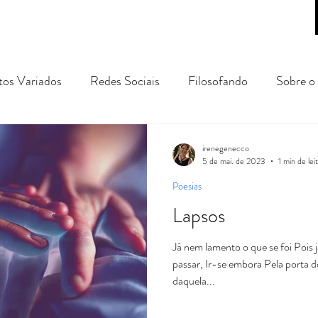
tos Variados
Redes Sociais
Filosofando
Sobre o 
gens e Passeios
prosa poética
conto
crônica
irenegenecco
5 de mai. de 2023
1 min de lei
Poesias
Lapsos
Já nem lamento o que se foi Pois 
passar, Ir-se embora Pela porta 
daquela...