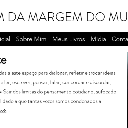
M DA MARGEM DO M
icial
Sobre Mim
Meus Livros
Mídia
Conta
te
a este espaço para dialogar, refletir e trocar ideias.
 ler, escrever, pensar, falar, concordar e discordar,
= Sair dos limites do pensamento cotidiano, sufocado
alidade a que tantas vezes somos condenados a
...
endo