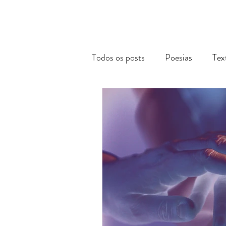
Todos os posts
Poesias
Tex
Reflexões Acadêmicas
Via