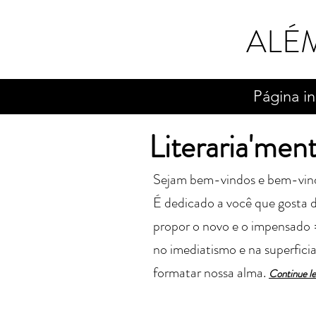
ALÉ
Página in
Literaria'men
Sejam bem-vindos e bem-vindas 
É dedicado a você que gosta de
propor o novo e o impensado 
no imediatismo e na superfici
formatar nossa alma.
Cont
in
ue l