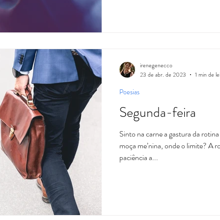
irenegenecco
23 de abr. de 2023
1 min de le
Poesias
Segunda-feira
Sinto na carne a gastura da rotin
moça me’nina, onde o limite? A r
paciência a...