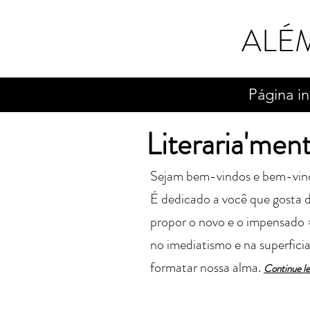
ALÉ
Página in
Literaria'men
Sejam bem-vindos e bem-vindas 
É dedicado a você que gosta de
propor o novo e o impensado 
no imediatismo e na superfici
formatar nossa alma.
Cont
in
ue l