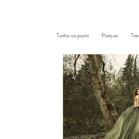
Todos os posts
Poesias
Tex
Reflexões Acadêmicas
Via