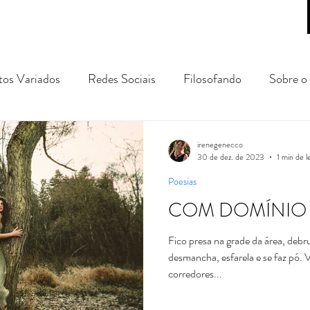
tos Variados
Redes Sociais
Filosofando
Sobre o 
gens e Passeios
prosa poética
conto
crônica
irenegenecco
30 de dez. de 2023
1 min de l
Poesias
COM DOMÍNIO
Fico presa na grade da área, de
desmancha, esfarela e se faz pó. 
corredores...