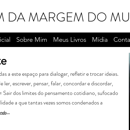
M DA MARGEM DO M
icial
Sobre Mim
Meus Livros
Mídia
Conta
te
a este espaço para dialogar, refletir e trocar ideias.
 ler, escrever, pensar, falar, concordar e discordar,
= Sair dos limites do pensamento cotidiano, sufocado
alidade a que tantas vezes somos condenados a
...
endo