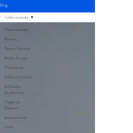
Blog
Todos os posts
Todos os posts
Poesias
Textos Variados
Redes Sociais
Filosofando
Sobre o escrever
Reflexões
Acadêmicas
Viagens e
Passeios
prosa poética
conto