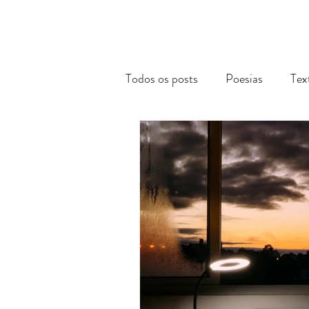
Todos os posts
Poesias
Tex
Reflexões Acadêmicas
Via