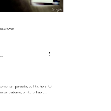
escrever
ura
mensal, parasita, epífita: hera. O
ue ser é átomo, em turbilhão e...