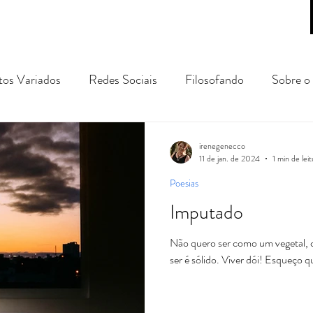
tos Variados
Redes Sociais
Filosofando
Sobre o 
gens e Passeios
prosa poética
conto
crônica
irenegenecco
11 de jan. de 2024
1 min de leit
Poesias
Imputado
Não quero ser como um vegetal, co
ser é sólido. Viver dói! Esqueço q