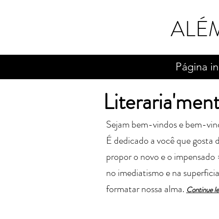
ALÉ
Página in
Literaria'men
Sejam bem-vindos e bem-vindas 
É dedicado a você que gosta de
propor o novo e o impensado 
no imediatismo e na superfici
formatar nossa alma.
Cont
in
ue l