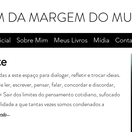
M DA MARGEM DO M
icial
Sobre Mim
Meus Livros
Mídia
Conta
te
a este espaço para dialogar, refletir e trocar ideias.
 ler, escrever, pensar, falar, concordar e discordar,
= Sair dos limites do pensamento cotidiano, sufocado
alidade a que tantas vezes somos condenados a
...
endo