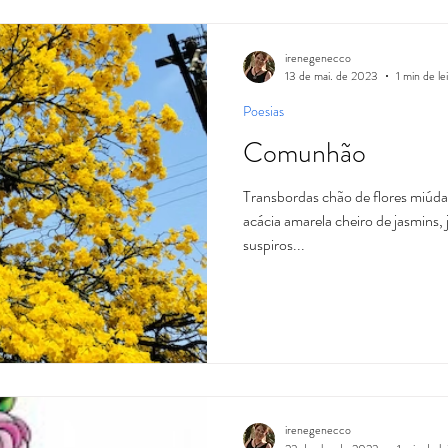
irenegenecco
13 de mai. de 2023
1 min de le
Poesias
Comunhão
Transbordas chão de flores miúda
acácia amarela cheiro de jasmins,
suspiros...
irenegenecco