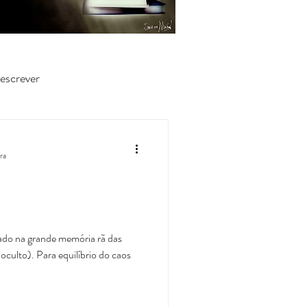
escrever
ura
do na grande memória rã das
oculto). Para equilíbrio do caos