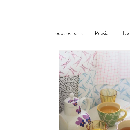
Todos os posts
Poesias
Tex
Reflexões Acadêmicas
Via