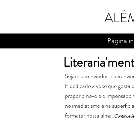
ALÉ
Página in
Literaria'men
Sejam bem-vindos e bem-vindas 
É dedicado a você que gosta de
propor o novo e o impensado 
no imediatismo e na superfici
formatar nossa alma.
Cont
in
ue l