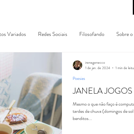
tos Variados
Redes Sociais
Filosofando
Sobre o 
gens e Passeios
prosa poética
conto
crônica
irenegenecco
1 de jan. de 2024
1 min de leit
Poesias
JANELA JOGOS
Mesmo o que não faço é computa
tardes de chuva (domingos de sol 
benditos...