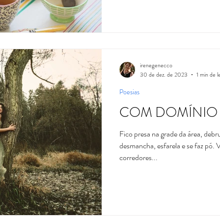
irenegenecco
30 de dez. de 2023
1 min de l
Poesias
COM DOMÍNIO
Fico presa na grade da área, de
desmancha, esfarela e se faz pó. 
corredores...