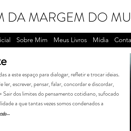
M DA MARGEM DO M
icial
Sobre Mim
Meus Livros
Mídia
Conta
te
a este espaço para dialogar, refletir e trocar ideias.
 ler, escrever, pensar, falar, concordar e discordar,
= Sair dos limites do pensamento cotidiano, sufocado
alidade a que tantas vezes somos condenados a
...
endo