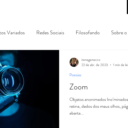
tos Variados
Redes Sociais
Filosofando
Sobre o 
gens e Passeios
prosa poética
conto
crônica
irenegenecco
22 de abr. de 2023
1 min de le
Poesias
Zoom
Objetos anonimados Ino’minados d
retina, dedos dos meus olhos, pág
aberta...