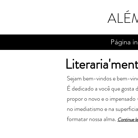
ALÉ
Página in
Literaria'men
Sejam bem-vindos e bem-vindas 
É dedicado a você que gosta de
propor o novo e o impensado 
no imediatismo e na superfici
formatar nossa alma.
Cont
in
ue l