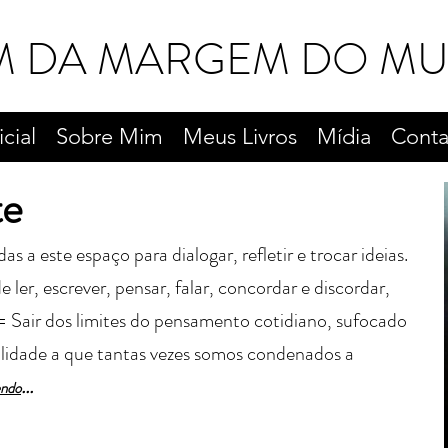
M DA MARGEM DO M
icial
Sobre Mim
Meus Livros
Mídia
Conta
te
a este espaço para dialogar, refletir e trocar ideias.
 ler, escrever, pensar, falar, concordar e discordar,
= Sair dos limites do pensamento cotidiano, sufocado
alidade a que tantas vezes somos condenados a
...
endo