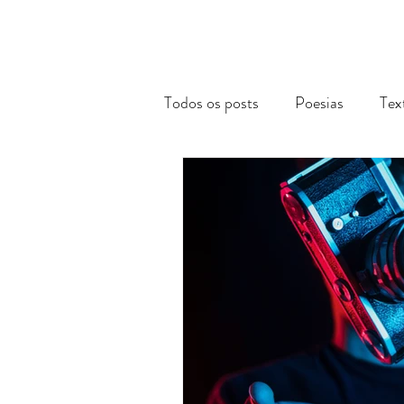
Todos os posts
Poesias
Tex
Reflexões Acadêmicas
Via