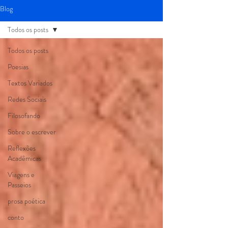
Blog
Todos os posts
Todos os posts
Poesias
Textos Variados
Redes Sociais
Filosofando
Sobre o escrever
Reflexões
Acadêmicas
Viagens e
Passeios
prosa poética
conto