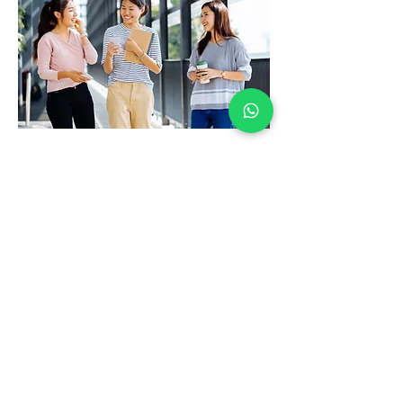
Degustação Literária - um
pouquinho dos meus livros
Aqui vou
compartilhar pequenas porções do
conteú
do em meus livros publicados..
Também compartilho aqui minhas entrevistas, e
destaques na mídia dos meus livros. Em
especial, num primeiro momento, sobre meu
último livro publicado "Um Olhar Para Além do
Cotidiano".