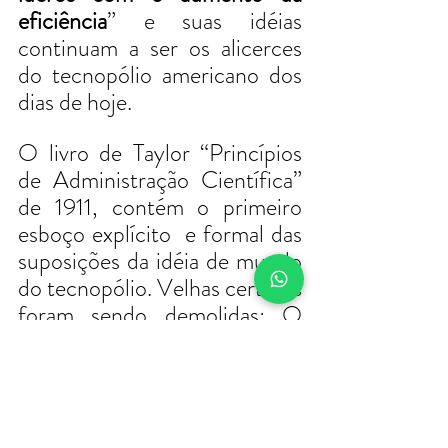
eficiência
” e suas idéias 
continuam a ser os alicerces 
do tecnopólio americano dos 
dias de hoje. 
O livro de Taylor “Princípios 
de Administração Científica” 
de 1911, contém o primeiro 
esboço explícito  e formal das 
suposições da idéia de mundo 
do tecnopólio. Velhas certezas 
foram sendo demolidas: O 
behaviorismo demonstra que 
o livre-arbítrio é uma ilusão, e 
que nosso comportamento 
afinal não é diferente dos 