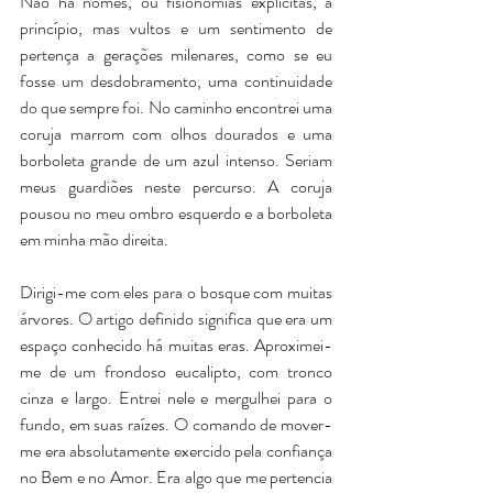
Não há nomes, ou fisionomias explícitas, a 
princípio, mas vultos e um sentimento de 
pertença a gerações milenares, como se eu 
fosse um desdobramento, uma continuidade 
do que sempre foi. No caminho encontrei uma 
coruja marrom com olhos dourados e uma 
borboleta grande de um azul intenso. Seriam 
meus guardiões neste percurso. A coruja 
pousou no meu ombro esquerdo e a borboleta 
em minha mão direita. 
Dirigi-me com eles para o bosque com muitas 
árvores. O artigo definido significa que era um 
espaço conhecido há muitas eras. Aproximei-
me de um frondoso eucalipto, com tronco 
cinza e largo. Entrei nele e mergulhei para o 
fundo, em suas raízes. O comando de mover-
me era absolutamente exercido pela confiança 
no Bem e no Amor. Era algo que me pertencia 