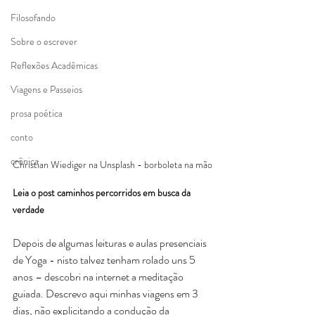
Filosofando
Sobre o escrever
Reflexões Acadêmicas
Viagens e Passeios
prosa poética
conto
crônica
Christian Wiediger na Unsplash - borboleta na mão
Leia o post caminhos percorridos em busca da 
verdade
Depois de algumas leituras e aulas presenciais 
de Yoga - nisto talvez tenham rolado uns 5 
anos – descobri na internet a meditação 
guiada. Descrevo aqui minhas viagens em 3 
dias, não explicitando a condução da 